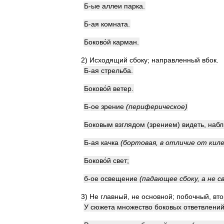
Б
-
ые
аллеи
парка
.
Б
-
ая
комната
.
Боково́й
карман
.
2
)
Исходящий
сбоку
;
направленный
вбок
.
Б
-
ая
стрельба
.
Боково́й
ветер
.
Б
-
ое
зрение
(
периферическое
)
Боковым
взглядом
(
зрением
)
видеть
,
набл
Б
-
ая
качка
(
бортовая
,
в
отличие
от
кил
Боково́й
свет
;
б
-
ое
освещение
(
падающее
сбоку
,
а
не
с
3
)
Не
главный
,
не
основной
;
побочный
,
вт
У
сюжета
множество
боковых
ответвлени