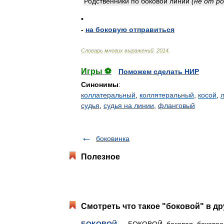
Родственники
по
боковой
линии
(
не
от
р
•
-
на
боковую
отправиться
Словарь
многих
выражений
.
2014
.
Игры ⚽
Поможем сделать НИР
Синонимы
:
коллатеральный
,
коллятеральный
,
косой
,
судья
,
судья на линии
,
фланговый
боковинка
Полезное
Смотреть что такое "боковой" в др