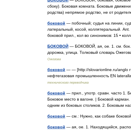
БОКОВОЙ
— БОКОВОЙ, боковая, боковое. п
сбоку). Боковая комната. Боковые движени
родства) непрямое родство, не от родит
боковой
— побочный; судья на линии, су
латеральный, косой, коллятеральный. Ant
боковой прил., кол во синонимов: 15 • к
БОКОВОЙ
— БОКОВОЙ, ая, ое. 1. см. бок
дорожка, улица. Толковый словарь Ожего
Ожегова
боковой
— — [http://slovarionline.ru/anglo
нефтегазовая промышленность EN laterallat
технического переводчика
боковой
— прил., употр. сравн. часто 1. Б
Боковое место в вагоне. | Боковой карман
одним из боковых столиков. 2. Боковым 
боковой
— см.: Нужно, как собаке боко
боковой
— ая, ое. 1. Находящийся, распол