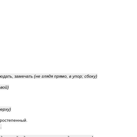
юдать
,
замечать
(
не
глядя
прямо
,
в
упор
;
сбоку
)
евой
)
верху
)
оростепенный
.
й
.