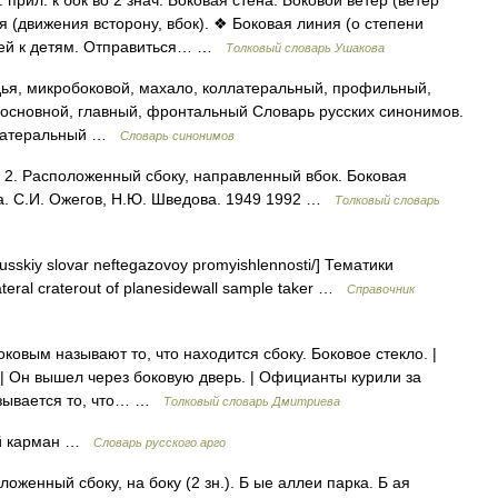
рил. к бок во 2 знач. Боковая стена. Боковой ветер (ветер
я (движения всторону, вбок). ❖ Боковая линия (о степени
елей к детям. Отправиться… …
Толковый словарь Ушакова
дья, микробоковой, махало, коллатеральный, профильный,
. основной, главный, фронтальный Словарь русских синонимов.
оллатеральный …
Словарь синонимов
. 2. Расположенный сбоку, направленный вбок. Боковая
ва. С.И. Ожегов, Н.Ю. Шведова. 1949 1992 …
Толковый словарь
 russkiy slovar neftegazovoy promyishlennosti/] Тематики
eral craterout of planesidewall sample taker …
Справочник
оковым называют то, что находится сбоку. Боковое стекло. |
. | Он вышел через боковую дверь. | Официанты курили за
называется то, что… …
Толковый словарь Дмитриева
вой карман …
Словарь русского арго
оженный сбоку, на боку (2 зн.). Б ые аллеи парка. Б ая