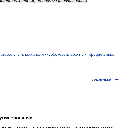
одителей
к
детям
;
не
прямые
родственники
)
латеральный
,
махало
,
микробоковой
,
обочный
,
профильный
,
боковушка
угих словарях: