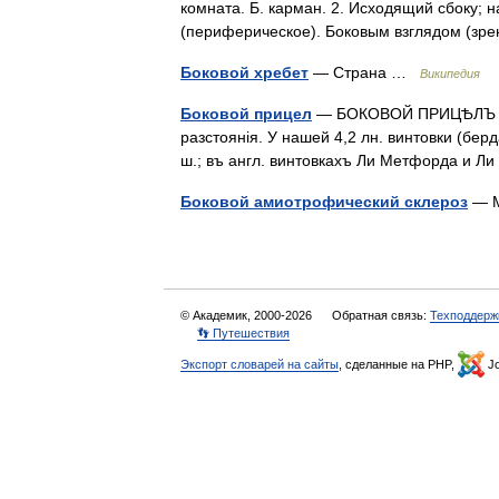
комната. Б. карман. 2. Исходящий сбоку; н
(периферическое). Боковым взглядом (з
Боковой хребет
— Страна …
Википедия
Боковой прицел
— БОКОВОЙ ПРИЦѢЛЪ упот
разстоянія. У нашей 4,2 лн. винтовки (бер
ш.; въ англ. винтовкахъ Ли Метфорда и Л
Боковой амиотрофический склероз
— 
© Академик, 2000-2026
Обратная связь:
Техподдерж
👣 Путешествия
Экспорт словарей на сайты
, сделанные на PHP,
Jo