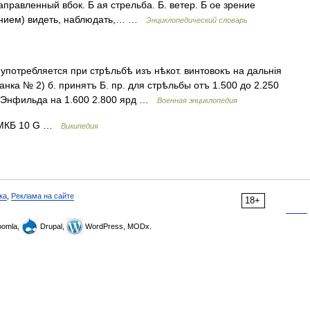
аправленный вбок. Б ая стрельба. Б. ветер. Б ое зрение
рением) видеть, наблюдать,… …
Энциклопедический словарь
ребляется при стрѣльбѣ изъ нѣкот. винтовокъ на дальнія
данка № 2) б. принятъ Б. пр. для стрѣльбы отъ 1.500 до 2.250
и Энфильда на 1.600 2.800 ярд …
Военная энциклопедия
МКБ 10 G …
Википедия
ка
,
Реклама на сайте
18+
omla,
Drupal,
WordPress, MODx.