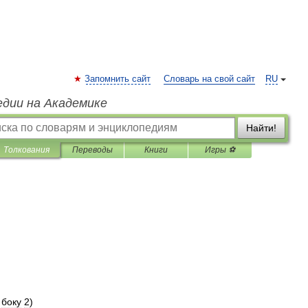
Запомнить сайт
Словарь на свой сайт
RU
едии на Академике
Найти!
Толкования
Переводы
Книги
Игры ⚽
боку
2
)