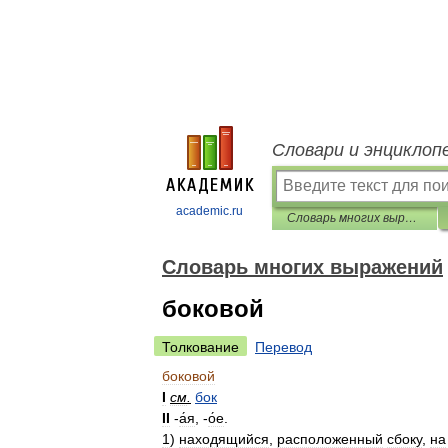
Словари и энциклоп
academic.ru
Словарь многих выражений
Словарь многих выражений
боковой
Толкование
Перевод
боковой
I
см
.
бок
II
-
а́я
, -
о́е
.
1
)
находящийся
,
расположенный
сбоку
,
на